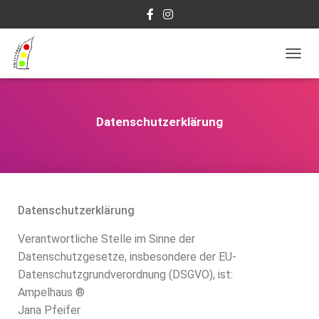
N
A
V
I
G
Datenschutzerklärung
A
T
I
O
N
U
Datenschutzerklärung
M
S
Verantwortliche Stelle im Sinne der
C
H
Datenschutzgesetze, insbesondere der EU-
A
Datenschutzgrundverordnung (DSGVO), ist:
L
Ampelhaus ®
T
E
Jana Pfeifer